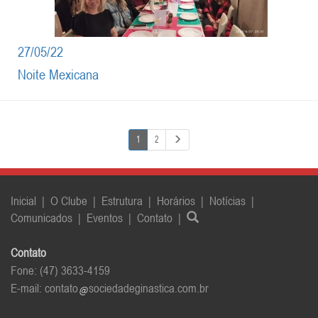
27/05/22
Noite Mexicana
1
2
Inicial
|
O Clube
|
Estrutura
|
Horários
|
Notícias
|
Comunicados
|
Eventos
|
Contato
|
Contato
Fone: (47) 3633-4159
E-mail:
contato
sociedadeginastica.com.br