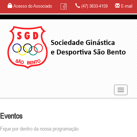
Acesso do Associado
(47) 3633-4159
E-mail
Toggle
navigatio
Eventos
Fique por dentro da nossa programação